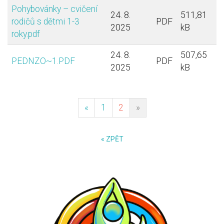
Pohybovánky – cvičení
24. 8.
511,81
rodičů s dětmi 1-3
PDF
2025
kB
roky.pdf
24. 8.
507,65
PEDNZO~1.PDF
PDF
2025
kB
(current)
«
1
2
»
« ZPĚT