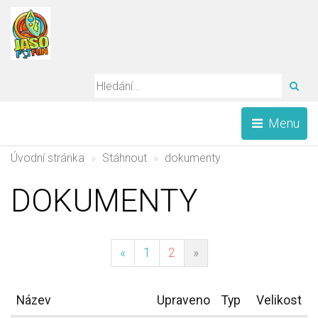
HLE
Menu
Úvodní stránka
Stáhnout
dokumenty
DOKUMENTY
(current)
«
1
2
»
Název
Upraveno
Typ
Velikost