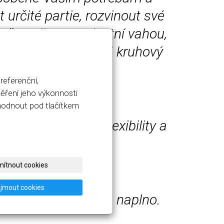
určité partie, rozvinout své
ě posilovat s vlastní vahou,
zdravotní cvičení, či kruhový
referenční,
ěření jeho výkonnosti
zhodnout pod tlačítkem
držení mobility, flexibility a
ítnout cookies
ijmout cookies
bjevit a užít si ho naplno.