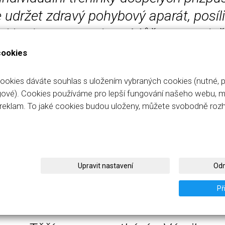
udržet zdravý pohybový aparát, posílit 
i budovat vytrvalost. Můžeme společn
ilovně. A nebo si užít aerobní lekce,
cookies
trénink.
cookies dáváte souhlas s uložením vybraných cookies (nutné, p
gové). Cookies používáme pro lepší fungování našeho webu, m
ci reklam. To jaké cookies budou uloženy, můžete svobodně ro
ro které připravuji jemné cvičení na u
vitality.
Upravit nastavení
Odm
Př
tí života – pojďme ho společně znovu o