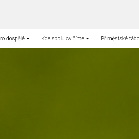
pro dospělé
Kde spolu cvičíme
Příměstské tábo