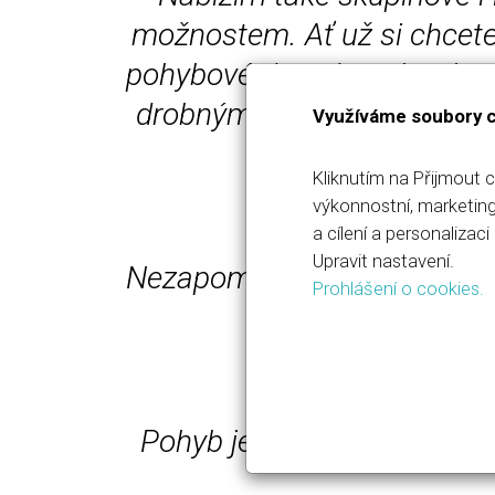
možnostem. Ať už si chcete 
pohybové dovednosti, nebo s
drobným náčiním, nebo v pos
Využíváme soubory 
Kliknutím na Přijmout 
výkonnostní, marketin
a cílení a personaliza
Upravit nastavení.
Nezapomínám ani na seniory, p
Prohlášení o cookies.
Pohyb je přirozenou součás