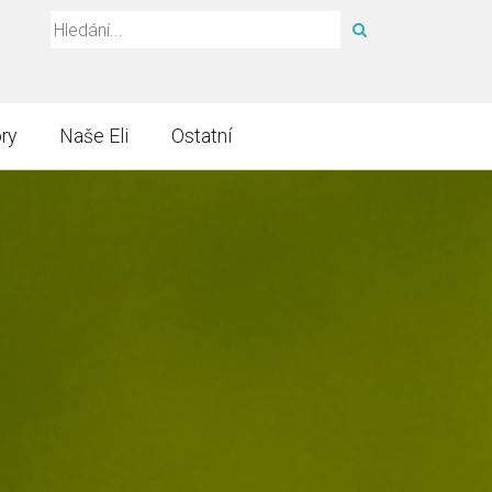
HLEDAT
ry
Naše Eli
Ostatní