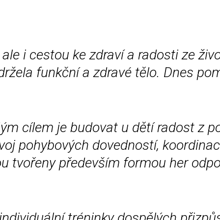
ale i cestou ke zdraví a radosti ze živ
držela funkční a zdravé tělo. Dnes p
ým cílem je budovat u dětí radost z 
ozvoj pohybových dovedností, koordina
sou tvořeny především formou her odpov
 individuální tréninky dospělých přiz