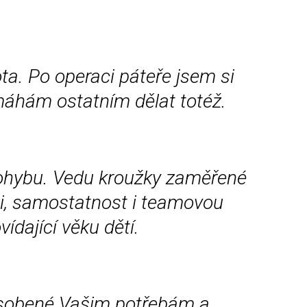
ota. Po operaci páteře jsem si
omáhám ostatním dělat totéž.
pohybu. Vedu kroužky zaměřené
ci, samostatnost i teamovou
ídající věku dětí.
působené Vašim potřebám a