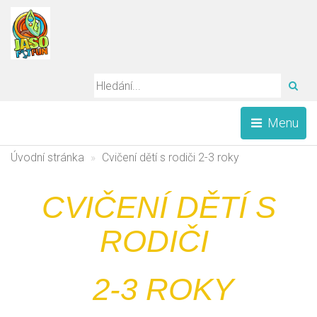
HLE
Menu
Úvodní stránka
Cvičení dětí s rodiči 2-3 roky
CVIČENÍ DĚTÍ S
RODIČI
2-3 ROKY