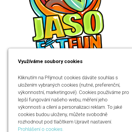
Využíváme soubory cookies
Kliknutím na Přijmout cookies dáváte souhlas s
uložením vybraných cookies (nutné, preferenční,
výkonnostní, marketingové). Cookies používáme pro
Jana Součková
lepší fungování našeho webu, měření jeho
výkonnosti a cílení a personalizaci reklam. To jaké
IČO: 23567694
cookies budou uloženy, můžete svobodně
rozhodnout pod tlačítkem Upravit nastavení.
+420 732 486 460
Prohlášení o cookies.