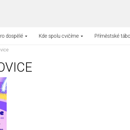
pro dospělé
Kde spolu cvičíme
Příměstské tábo
vice
OVICE