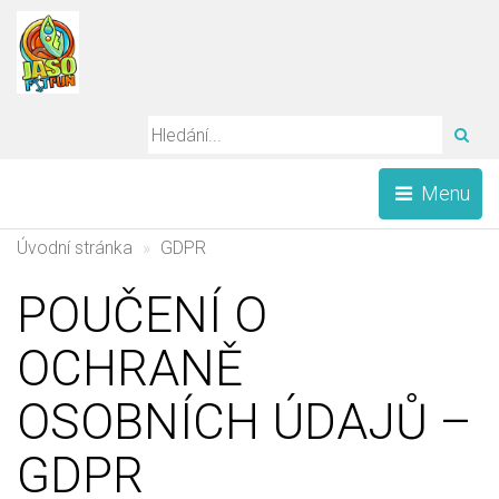
HLE
Menu
Úvodní stránka
GDPR
POUČENÍ O
OCHRANĚ
OSOBNÍCH ÚDAJŮ –
GDPR