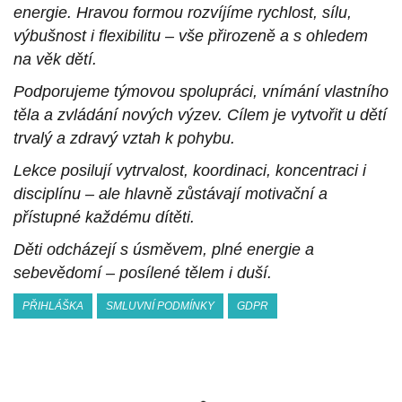
energie. Hravou formou rozvíjíme rychlost, sílu,
výbušnost i flexibilitu – vše přirozeně a s ohledem
na věk dětí.
Podporujeme týmovou spolupráci, vnímání vlastního
těla a zvládání nových výzev. Cílem je vytvořit u dětí
trvalý a zdravý vztah k pohybu.
Lekce posilují vytrvalost, koordinaci, koncentraci i
disciplínu – ale hlavně zůstávají motivační a
přístupné každému dítěti.
Děti odcházejí s úsměvem, plné energie a
sebevědomí – posílené tělem i duší.
PŘIHLÁŠKA
SMLUVNÍ PODMÍNKY
GDPR