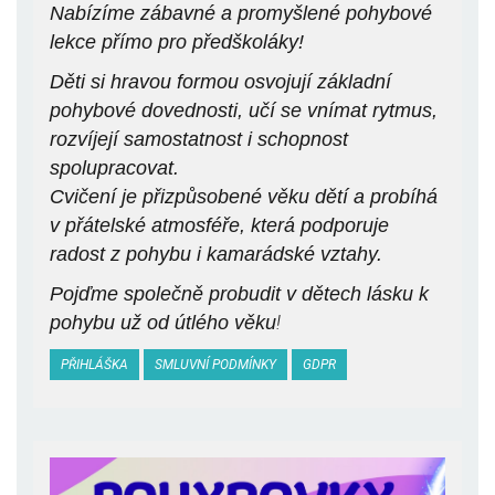
Nabízíme zábavné a promyšlené pohybové
lekce přímo pro předškoláky!
Děti si hravou formou osvojují základní
pohybové dovednosti, učí se vnímat rytmus,
rozvíjejí samostatnost i schopnost
spolupracovat.
Cvičení je přizpůsobené věku dětí a probíhá
v přátelské atmosféře, která podporuje
radost z pohybu i kamarádské vztahy.
Pojďme společně probudit v dětech lásku k
pohybu už od útlého věku
!
PŘIHLÁŠKA
SMLUVNÍ PODMÍNKY
GDPR