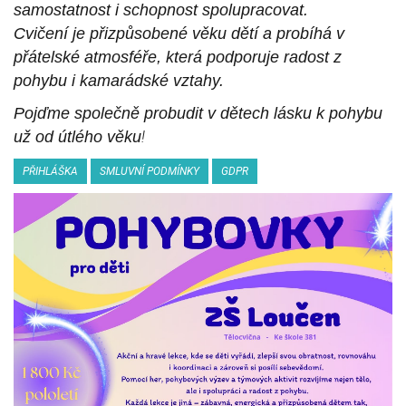
samostatnost i schopnost spolupracovat.
Cvičení je přizpůsobené věku dětí a probíhá v
přátelské atmosféře, která podporuje radost z
pohybu i kamarádské vztahy.
Pojďme společně probudit v dětech lásku k pohybu
už od útlého věku
!
PŘIHLÁŠKA
SMLUVNÍ PODMÍNKY
GDPR