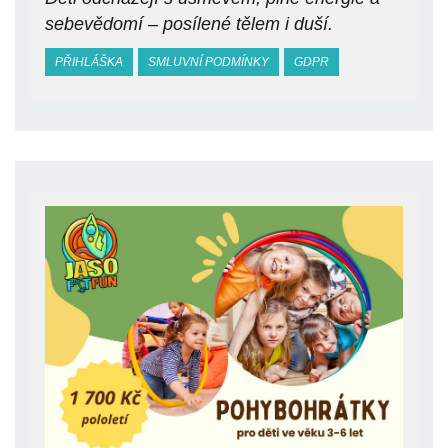
sebevědomí – posílené tělem i duší.
PŘIHLÁŠKA
SMLUVNÍ PODMÍNKY
GDPR