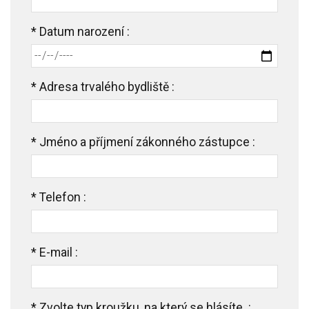
*
Datum narození :
*
Adresa trvalého bydliště :
*
Jméno a příjmení zákonného zástupce :
*
Telefon :
*
E-mail :
*
Zvolte typ kroužku, na který se hlásíte. :