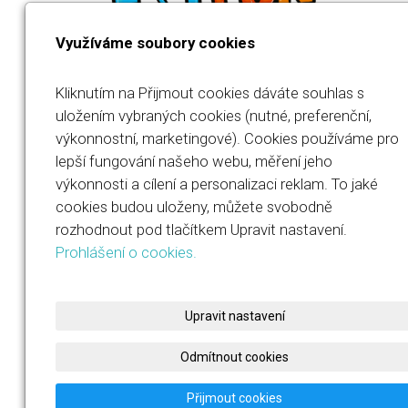
Využíváme soubory cookies
Kliknutím na Přijmout cookies dáváte souhlas s
uložením vybraných cookies (nutné, preferenční,
výkonnostní, marketingové). Cookies používáme pro
Jana Součková
lepší fungování našeho webu, měření jeho
výkonnosti a cílení a personalizaci reklam. To jaké
IČO: 23567694
cookies budou uloženy, můžete svobodně
rozhodnout pod tlačítkem Upravit nastavení.
+420 732 486 460
Prohlášení o cookies.
jana@jasofitfun.cz
Upravit nastavení
Odmítnout cookies
Přijmout cookies