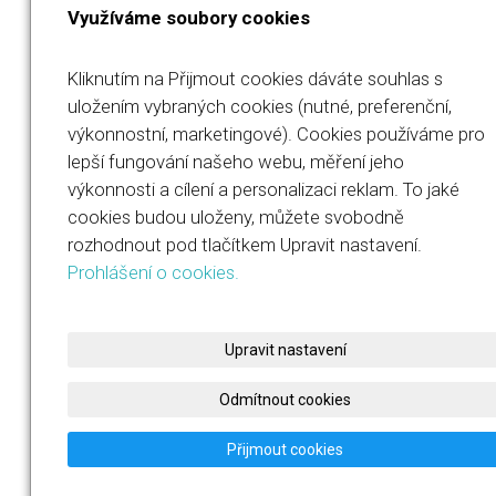
Využíváme soubory cookies
Kliknutím na Přijmout cookies dáváte souhlas s
uložením vybraných cookies (nutné, preferenční,
výkonnostní, marketingové). Cookies používáme pro
Jana Součková
lepší fungování našeho webu, měření jeho
výkonnosti a cílení a personalizaci reklam. To jaké
IČO: 23567694
cookies budou uloženy, můžete svobodně
rozhodnout pod tlačítkem Upravit nastavení.
+420 732 486 460
Prohlášení o cookies.
jana@jasofitfun.cz
Upravit nastavení
Odmítnout cookies
Přijmout cookies