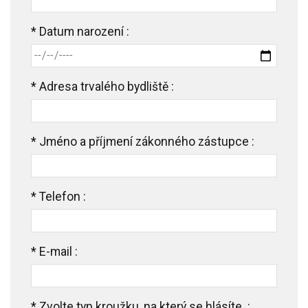
*
Datum narození :
*
Adresa trvalého bydliště :
*
Jméno a příjmení zákonného zástupce :
*
Telefon :
*
E-mail :
*
Zvolte typ kroužku, na který se hlásíte. :