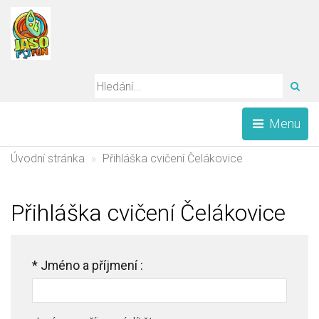
HLE
Menu
Úvodní stránka
Přihláška cvičení Čelákovice
Přihláška cvičení Čelákovice
*
Jméno a příjmení :